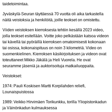
taidetoimintaa.
Jyväskylä-Seuran täyttäessä 70 vuotta oli aika tarkastella
näitä veistoksia ja henkilöitä, joille teokset on omistettu.
Viiden veistoksen kierroksesta tehtiin kesällä 2023 video,
jolla teokset esitellään. Voitte joko pelkästään katsoa videon
tai kävellä tai pyöräillä kierroksen omatoimisesti kokonaan
tai osissa, kokonaispituus on noin 3 kilometriä. Video on
suomenkielinen. Kierroksen käsikirjoituksen ja videon ovat
toteuttaneet Mikko Jäkälä ja Heli Vuorela. He ovat
seuramme jäseniä ja auktorisoituja matkailuoppaita.
Veistokset:
1974: Pauli Koskisen Martti Korpilahden reliefi,
Lounaispuistossa
1989: Veikko Hirvimäen Torikunkku, torilla Yliopistonkadun
ja Väinönkadun kulmauksessa