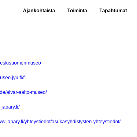
Ajankohtaista
Toiminta
Tapahtumat
keskisuomenmuseo
useo.jyu.fi/fi
de/alvar-aalto-museo/
japary.fi/
ww.japary.fi/
yhteystiedot/
asukasyhdistysten-
yhteystiedot/