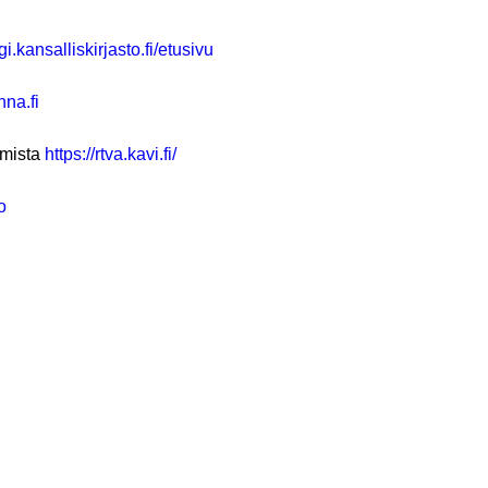
gi.
kansalliskirjasto.fi/etusivu
nna.fi
lmista
https://rtva.
kavi.fi/
o