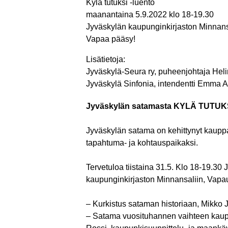
Kylä tutuksi -luento
maanantaina 5.9.2022 klo 18-19.30
Jyväskylän kaupunginkirjaston Minnans
Vapaa pääsy!
Lisätietoja:
Jyväskylä-Seura ry, puheenjohtaja He
Jyväskylä Sinfonia, intendentti Emma An
Jyväskylän satamasta KYLÄ TUTUKSI -
Jyväskylän satama on kehittynyt kauppa
tapahtuma- ja kohtauspaikaksi.
Tervetuloa tiistaina 31.5. Klo 18-19.30
kaupunginkirjaston Minnansaliin, Vapa
– Kurkistus sataman historiaan, Mikko 
– Satama vuosituhannen vaihteen kaup