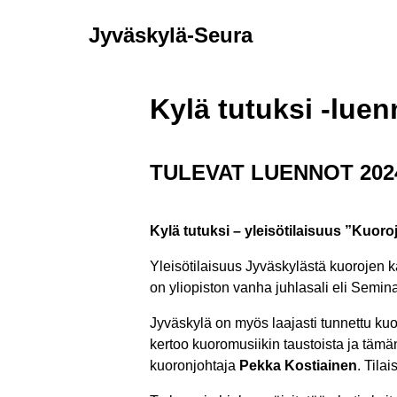
Jyväskylä-Seura
Kylä tutuksi -luen
TULEVAT LUENNOT 202
Kylä tutuksi – yleisötilaisuus ”Kuoro
Yleisötilaisuus Jyväskylästä kuorojen k
on yliopiston vanha juhlasali eli Semi
Jyväskylä on myös laajasti tunnettu k
kertoo kuoromusiikin taustoista ja täm
kuoronjohtaja
Pekka Kostiainen
. Tila