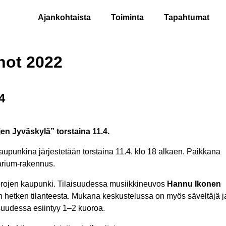
Ajankohtaista
Toiminta
Tapahtumat
not 2022
4
jen Jyväskylä” torstaina 11.4.
aupunkina järjestetään torstaina 11.4. klo 18 alkaen. Paikkana
narium-rakennus.
uorojen kaupunki. Tilaisuudessa musiikkineuvos
Hannu Ikonen
än hetken tilanteesta. Mukana keskustelussa on myös säveltäjä j
isuudessa esiintyy 1–2 kuoroa.