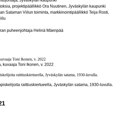
ttöjohtaja, Jyväskylän kaupunki
toksia, projektipäällikkö Ora Nuutinen, Jyväskylän kaupunki
Sataman Viilun toiminta, markkinointipäällikkö Teija Rosti,
iilu
uran puheenjohtaja Helinä Mäenpää
 kuvaaja Toni Ikonen, v. 2022
iskelijoita raittiuskiertueella, Jyväskylän satama, 1930-luvulla.
21