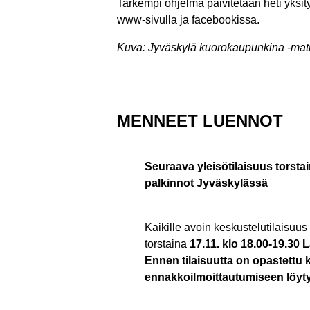
Tarkempi ohjelma päivitetään heti yksi
www-sivulla ja facebookissa.
Kuva: Jyväskylä kuorokaupunkina -mat
MENNEET LUENNOT
Seuraava yleisötilaisuus torsta
palkinnot Jyväskylässä
Kaikille avoin keskustelutilaisuus
torstaina
17.11. klo 18.00-19.30 
Ennen tilaisuutta on opastettu 
ennakkoilmoittautumiseen löyty