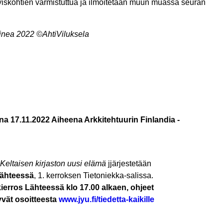
tyiskohtien varmistuttua ja ilmoitetaan muun muassa seuran
inea 2022
©AhtiViluksela
ina 17.11.2022 Aiheena Arkkitehtuurin Finlandia -
Keltaisen kirjaston uusi elämä
jjärjestetään
Lähteessä
, 1. kerroksen Tietoniekka-salissa.
kierros Lähteessä klo 17.00 alkaen, ohjeet
vät osoitteesta
www.jyu.fi/
tiedetta-kaikille