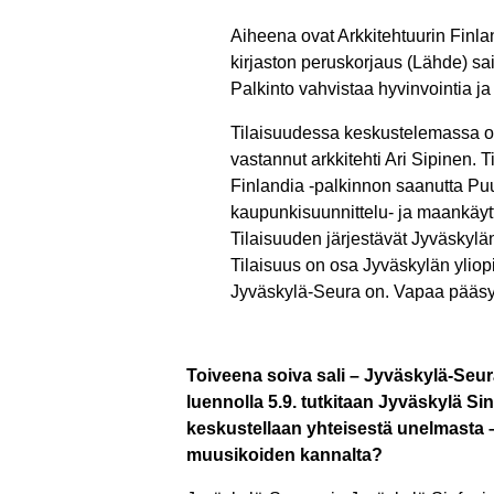
Aiheena ovat Arkkitehtuurin Finla
kirjaston peruskorjaus (Lähde) sa
Palkinto vahvistaa hyvinvointia j
Tilaisuudessa keskustelemassa o
vastannut arkkitehti Ari Sipinen.
Finlandia -palkinnon saanutta P
kaupunkisuunnittelu- ja maankäyt
Tilaisuuden järjestävät Jyväskylä
Tilaisuus on osa Jyväskylän yliopi
Jyväskylä-Seura on. Vapaa pääsy
Toiveena soiva sali – Jyväskylä-Seur
luennolla 5.9. tutkitaan Jyväskylä Sin
keskustellaan yhteisestä unelmasta – M
muusikoiden kannalta?