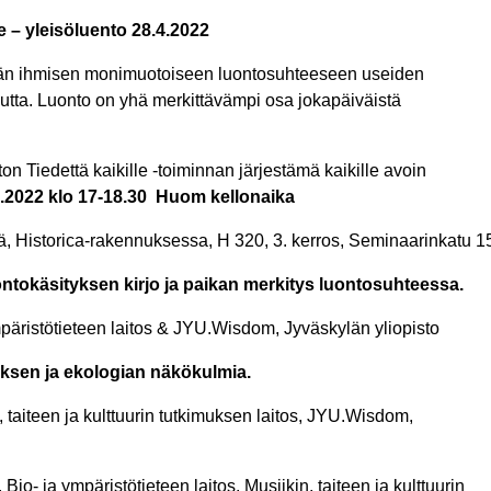
 – yleisöluento 28.4.2022
tään ihmisen monimuotoiseen luontosuhteeseen useiden
autta. Luonto on yhä merkittävämpi osa jokapäiväistä
n Tiedettä kaikille -toiminnan järjestämä kaikille avoin
4.2022 klo 17-18.30
Huom kellonaika
, Historica-rakennuksessa, H 320, 3. kerros, Seminaarinkatu 1
luontokäsityksen kirjo ja paikan merkitys luontosuhteessa.
ympäristötieteen laitos & JYU.Wisdom, Jyväskylän yliopisto
muksen ja ekologian näkökulmia.
, taiteen ja kulttuurin tutkimuksen laitos, JYU.Wisdom,
io- ja ympäristötieteen laitos, Musiikin, taiteen ja kulttuurin