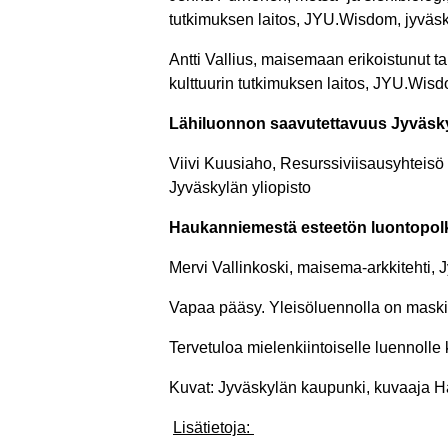
tutkimuksen laitos, JYU.Wisdom, jyväsk
Antti Vallius, maisemaan erikoistunut tait
kulttuurin tutkimuksen laitos, JYU.Wisd
Lähiluonnon saavutettavuus Jyväsk
Viivi Kuusiaho, Resurssiviisausyhteisö
Jyväskylän yliopisto
Haukanniemestä esteetön luontopo
Mervi Vallinkoski, maisema-arkkitehti,
Vapaa pääsy. Yleisöluennolla on maski
Tervetuloa mielenkiintoiselle luennoll
Kuvat: Jyväskylän kaupunki, kuvaaja
Lisätietoja: