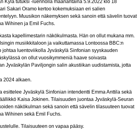
n Kylä tutuksi -luennolla maanantaina 5.9.2022 klo 18
ari Sakari Oramo kertoo kokemuksiaan eri salien
kentelyyn. Muusikon näkemyksen sekä sanoin että sävelin tuovat
na Wihinen ja Emil Fuchs.
kasta kapellimestarin näkökulmasta. Hän on ollut mukana mm.
elsingin musiikkitaloon ja vaikuttamassa Lontoossa BBC:n
mo johtaa luentoviikolla Jyväskylä Sinfonian syyskauden
väskylässä on ollut vuosikymmeniä haave soivasta
aan Jyväskylän Paviljongin salin akustiikan uudistamista, jotta
a 2024 alkaen.
a esittelee Jyväskylä Sinfonian intendentti Emma Anttila sekä
päällikkö Kaisa Jokinen. Tilaisuuden juontaa Jyväskylä-Seuran
iden näkökulman sekä sanoin että sävelin tilasuuteen tuovat
nna Wihinen sekä Emil Fuchs.
stelulle. Tilaisuuteen on vapaa pääsy.