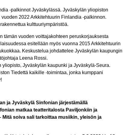
ndia -palkinnot Jyväskylässä. Jyväskylän yliopiston
i vuoden 2022 Arkkitehtuurin Finlandia -palkinnon.
a rakennettua kulttuuriympäristöä.
n tämän vuoden voittajakohteen peruskorjauksesta
 Tilaisuudessa esitellään myös vuonna 2015 Arkkitehtuurin
uukuokkaa. Keskustelua johdattelee Jyväskylän kaupungin
töjohtaja Leena Rossi.
n yliopisto, Jyväskylän kaupunki ja Jyväskylä-Seura.
ston Tiedettä kaikille -toimintaa, jonka kumppani
!
an ja Jyväskylä Sinfonian järjestämällä
fonian matkaa teatteritalosta Paviljonkiin ja
itä soiva sali tarkoittaa musiikin, yleisön ja