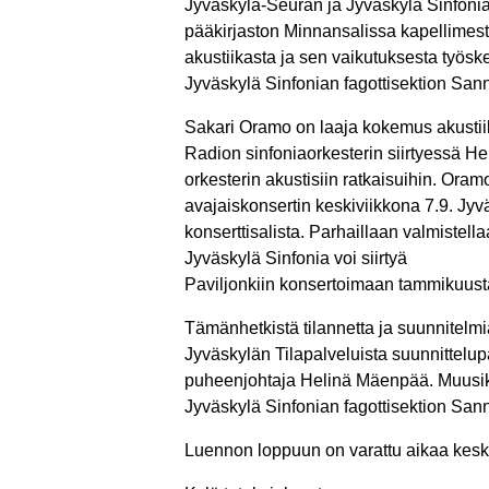
Jyväskylä-Seuran ja Jyväskylä Sinfonia
pääkirjaston Minnansalissa kapellimest
akustiikasta ja sen vaikutuksesta työs
Jyväskylä Sinfonian fagottisektion San
Sakari Oramo on laaja kokemus akustii
Radion sinfoniaorkesterin siirtyessä H
orkesterin akustisiin ratkaisuihin. Ora
avajaiskonsertin keskiviikkona 7.9. Jy
konserttisalista. Parhaillaan valmistell
Jyväskylä Sinfonia voi siirtyä
Paviljonkiin konsertoimaan tammikuust
Tämänhetkistä tilannetta ja suunnitelmi
Jyväskylän Tilapalveluista suunnittelu
puheenjohtaja Helinä Mäenpää. Muusiko
Jyväskylä Sinfonian fagottisektion Sa
Luennon loppuun on varattu aikaa kesku