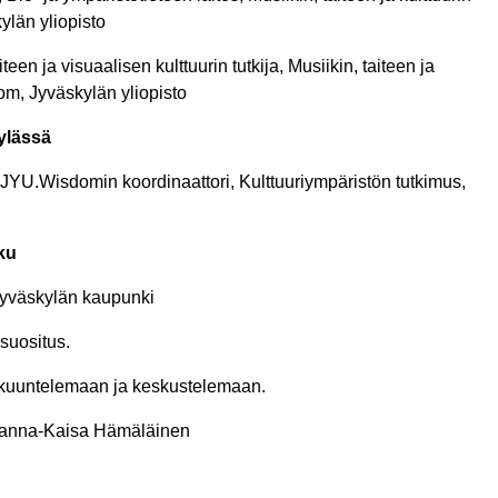
ylän yliopisto
een ja visuaalisen kulttuurin tutkija, Musiikin, taiteen ja
om, Jyväskylän yliopisto
ylässä
 JYU.Wisdomin koordinaattori, Kulttuuriympäristön tutkimus,
lku
 Jyväskylän kaupunki
suositus.
e kuuntelemaan ja keskustelemaan.
 Hanna-Kaisa Hämäläinen