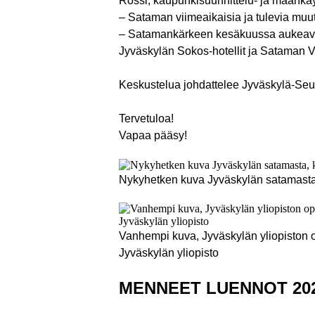
Rossi, kaupunkisuunnittelu- ja maankäy
– Sataman viimeaikaisia ja tulevia muu
– Satamankärkeen kesäkuussa aukeavan 
Jyväskylän Sokos-hotellit ja Sataman V
Keskustelua johdattelee Jyväskylä-Se
Tervetuloa!
Vapaa pääsy!
Nykyhetken kuva Jyväskylän satamasta,
Vanhempi kuva, Jyväskylän yliopiston op
Jyväskylän yliopisto
MENNEET LUENNOT 20