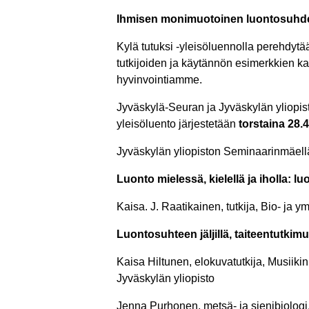
Ihmisen monimuotoinen
luontosuhde
Kylä tutuksi -yleisöluennolla perehdy
tutkijoiden ja käytännön esimerkkien k
hyvinvointiamme.
Jyväskylä-Seuran ja Jyväskylän yliopisto
yleisöluento järjestetään
torstaina 28.
Jyväskylän yliopiston Seminaarinmäellä
Luonto mielessä, kielellä ja iholla: 
Kaisa. J. Raatikainen, tutkija, Bio- ja 
Luontosuhteen jäljillä, taiteentutki
Kaisa Hiltunen, elokuvatutkija, Musiikin
Jyväskylän yliopisto
Jenna Purhonen, metsä- ja sienibiologi, B