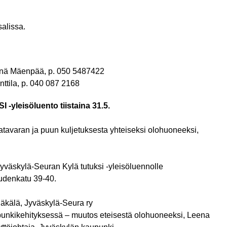
alissa.
linä Mäenpää, p. 050 5487422
ttila, p. 040 087 2168
yleisöluento tiistaina 31.5.
tavaran ja puun kuljetuksesta yhteiseksi olohuoneeksi,
 Jyväskylä-Seuran Kylä tutuksi -yleisöluennolle
udenkatu 39-40.
Jäkälä, Jyväskylä-Seura ry
unkikehityksessä – muutos eteisestä olohuoneeksi, Leena