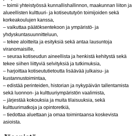
– toimii yhteistyössä kunnallishallinnon, maakunnan liiton ja
alueellisten kulttuuri- ja kotiseututyön toimijoiden sekä
korkeakoulujen kanssa,
– vaikuttaa päätöksentekoon ja ympäristö- ja
yhdyskuntasuunnitteluun,
– tekee aloitteita ja esityksiä sekä antaa lausuntoja
viranomaisille,
– seuraa kotiseudun aineellista ja henkistä kehitystä sekä
tekee siihen liittyviä selvityksiä ja tutkimuksia,
– harjoittaa kotiseututietoutta lisäävää julkaisu- ja
kustannustoimintaa,
– edistää perinteiden, historian ja nykypäivän tallentamista
sekä luonnon- ja kulttuuriympäristön vaalimista,
– järjestää kokouksia ja muita tilaisuuksia, sekä
kulttuurimatkoja ja opintoretkiä,
– tiedottaa aluettaan ja omaa toimintaansa koskevista
asioista.