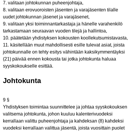
7. valitaan johtokunnan puheenjohtaja,
8. valitaan erovuoroisten jäsenten ja varajäsenten tilalle
uudet johtokunnan jäsenet ja varajäsenet,
9. valitaan yksi toiminnantarkastaja ja hänelle varahenkilö
tarkastamaan seuraavan vuoden tilejä ja hallintoa,
10. päätetään yhdistyksen kokousten koollekutsumistavasta,
11. käsitellään muut mahdollisesti esille tulevat asiat, joista
johtokunnalle on tehty esitys vähintään kaksikymmentäyksi
(21) päivää ennen kokousta tai jotka johtokunta haluaa
syyskokoukselle esittää.
Johtokunta
9 §
Yhdistyksen toimintaa suunnittelee ja johtaa syyskokouksen
valitsema johtokunta, johon kuuluu kalenterivuodeksi
kerrallaan valittu puheenjohtaja ja kahdeksan (8) kahdeksi
vuodeksi kerrallaan valittua jäsentä, joista vuosittain puolet