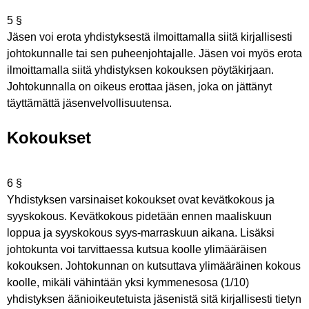
5 §
Jäsen voi erota yhdistyksestä ilmoittamalla siitä kirjallisesti
johtokunnalle tai sen
puheenjohtajalle. Jäsen voi myös erota
ilmoittamalla siitä yhdistyksen kokouksen
pöytäkirjaan.
Johtokunnalla on oikeus erottaa jäsen, joka on jättänyt
täyttämättä
jäsenvelvollisuutensa.
Kokoukset
6 §
Yhdistyksen varsinaiset kokoukset ovat kevätkokous ja
syyskokous. Kevätkokous pidetään ennen maaliskuun
loppua ja syyskokous syys-marraskuun aikana. Lisäksi
johtokunta voi tarvittaessa kutsua koolle ylimääräisen
kokouksen. Johtokunnan on kutsuttava ylimääräinen kokous
koolle, mikäli vähintään yksi kymmenesosa (1/10)
yhdistyksen äänioikeutetuista jäsenistä sitä kirjallisesti tietyn