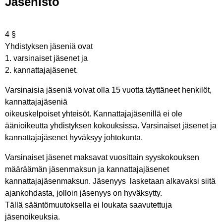
Jäsenistö
4 §
Yhdistyksen jäseniä ovat
1. varsinaiset jäsenet ja
2. kannattajajäsenet.
Varsinaisia jäseniä voivat olla 15 vuotta täyttäneet henkilöt,
kannattajajäseniä
oikeuskelpoiset yhteisöt. Kannattajajäsenillä ei ole
äänioikeutta yhdistyksen kokouksissa.
Varsinaiset jäsenet ja
kannattajajäsenet hyväksyy johtokunta.
Varsinaiset jäsenet maksavat vuosittain syyskokouksen
määräämän jäsenmaksun ja kannattajajäsenet
kannattajajäsenmaksun. Jäsenyys lasketaan alkavaksi siitä
ajankohdasta, jolloin jäsenyys on hyväksytty.
Tällä sääntömuutoksella ei loukata saavutettuja
jäsenoikeuksia.