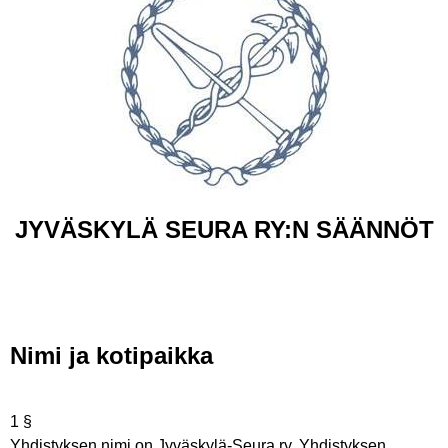
JYVÄSKYLÄ SEURA RY:N SÄÄNNÖT
Nimi ja kotipaikka
1 §
Yhdistyksen nimi on Jyväskylä-Seura ry. Yhdistyksen