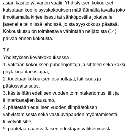
asian käsittelyä varten vaatii. Yhdistyksen kokoukset
kutsutaan koolle syyskokouksen määräämällä tavalla joko
ilmoittamalla kirjeellisesti tai sähköpostilla jokaiselle
jäsenelle tai niissä lehdissä, joista syyskokous päättää.
Kokouskutsu on toimitettava vähintään neljätoista (14)
päivää ennen kokousta.
7 §
Yhdistyksen kevätkokouksessa
1. valitaan kokouksen puheenjohtaja ja sihteeri sekä kaksi
pöytäkirjantarkistajaa,
2. todetaan kokouksen osanottajat, laillisuus ja
päätösvaltaisuus,
3. käsitellään edellisen vuoden toimintakertomus, tilit ja
tilintarkastajien lausunto,
4. päätetään edellisen vuoden tilinpäätöksen
vahvistamisesta sekä vastuuvapauden myöntämisestä
tilivelvollisille,
5. päätetään äänivaltaisen edustajan valitsemisesta