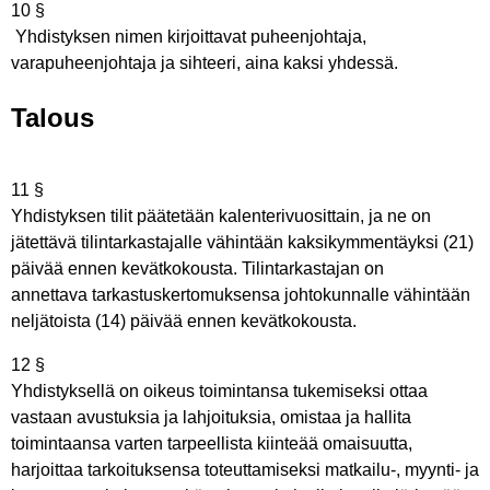
10 §
Yhdistyksen nimen kirjoittavat puheenjohtaja,
varapuheenjohtaja ja sihteeri, aina kaksi yhdessä.
Talous
11 §
Yhdistyksen tilit päätetään kalenterivuosittain, ja ne on
jätettävä tilintarkastajalle vähintään kaksikymmentäyksi (21)
päivää ennen kevätkokousta. Tilintarkastajan on
annettava tarkastuskertomuksensa johtokunnalle vähintään
neljätoista (14) päivää ennen kevätkokousta.
12 §
Yhdistyksellä on oikeus toimintansa tukemiseksi ottaa
vastaan avustuksia ja lahjoituksia, omistaa ja hallita
toimintaansa varten tarpeellista kiinteää omaisuutta,
harjoittaa tarkoituksensa toteuttamiseksi matkailu-, myynti- ja