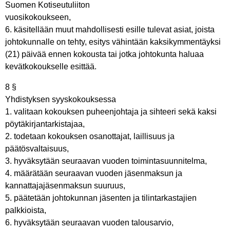
Suomen Kotiseutuliiton
vuosikokoukseen,
6. käsitellään muut mahdollisesti esille tulevat asiat, joista
johtokunnalle on tehty, esitys vähintään kaksikymmentäyksi
(21) päivää ennen kokousta tai jotka johtokunta haluaa
kevätkokoukselle esittää.
8 §
Yhdistyksen syyskokouksessa
1. valitaan kokouksen puheenjohtaja ja sihteeri sekä kaksi
pöytäkirjantarkistajaa,
2. todetaan kokouksen osanottajat, laillisuus ja
päätösvaltaisuus,
3. hyväksytään seuraavan vuoden toimintasuunnitelma,
4. määrätään seuraavan vuoden jäsenmaksun ja
kannattajajäsenmaksun suuruus,
5. päätetään johtokunnan jäsenten ja tilintarkastajien
palkkioista,
6. hyväksytään seuraavan vuoden talousarvio,