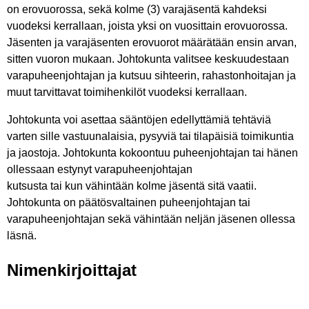
on erovuorossa, sekä kolme (3) varajäsentä kahdeksi
vuodeksi kerrallaan, joista yksi on vuosittain erovuorossa.
Jäsenten ja varajäsenten erovuorot määrätään ensin arvan,
sitten vuoron mukaan. Johtokunta valitsee keskuudestaan
varapuheenjohtajan ja kutsuu sihteerin, rahastonhoitajan ja
muut tarvittavat toimihenkilöt vuodeksi kerrallaan.
Johtokunta voi asettaa sääntöjen edellyttämiä tehtäviä
varten sille vastuunalaisia, pysyviä tai tilapäisiä toimikuntia
ja jaostoja. Johtokunta kokoontuu puheenjohtajan tai hänen
ollessaan estynyt varapuheenjohtajan
kutsusta tai kun vähintään kolme jäsentä sitä vaatii.
Johtokunta on päätösvaltainen puheenjohtajan tai
varapuheenjohtajan sekä vähintään neljän jäsenen ollessa
läsnä.
Nimenkirjoittajat