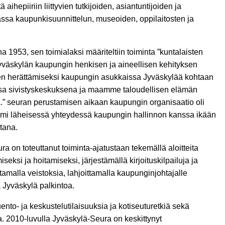
 aihepiiriin liittyvien tutkijoiden, asiantuntijoiden ja
ssa kaupunkisuunnittelun, museoiden, oppilaitosten ja
a 1953, sen toimialaksi määriteltiin toiminta ”kuntalaisten
yväskylän kaupungin henkisen ja aineellisen kehityksen
sen herättämiseksi kaupungin asukkaissa Jyväskylää kohtaan
sa sivistyskeskuksena ja maamme taloudellisen elämän
.” seuran perustamisen aikaan kaupungin organisaatio oli
 toimi läheisessä yhteydessä kaupungin hallinnon kanssa ikään
tana.
 on toteuttanut toiminta-ajatustaan tekemällä aloitteita
seksi ja hoitamiseksi, järjestämällä kirjoituskilpailuja ja
ttamalla veistoksia, lahjoittamalla kaupunginjohtajalle
a Jyväskylä palkintoa.
ento- ja keskustelutilaisuuksia ja kotiseuturetkiä sekä
aa. 2010-luvulla Jyväskylä-Seura on keskittynyt