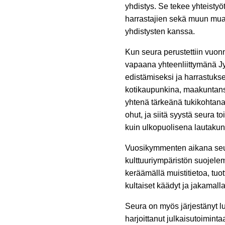
yhdistys. Se tekee yhteistyötä
harrastajien sekä muun mua
yhdistysten kanssa.
Kun seura perustettiin vuonn
vapaana yhteenliittymänä J
edistämiseksi ja harrastuk
kotikaupunkina, maakuntan
yhtenä tärkeänä tukikohtana
ohut, ja siitä syystä seura
kuin ulkopuolisena lautakun
Vuosikymmenten aikana seura
kulttuuriympäristön suojelemi
keräämällä muistitietoa, tuo
kultaiset käädyt ja jakamall
Seura on myös järjestänyt lu
harjoittanut julkaisutoimint