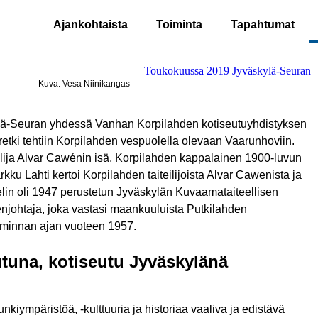
Ajankohtaista
Toiminta
Tapahtumat
Kuva: Vesa Niinikangas
ä-Seuran yhdessä Vanhan Korpilahden kotiseutuyhdistyksen
retki tehtiin Korpilahden vespuolella olevaan Vaarunhoviin.
eilija Alvar Cawénin isä, Korpilahden kappalainen 1900-luvun
ku Lahti kertoi Korpilahden taiteilijoista Alvar Cawenista ja
lin oli 1947 perustetun Jyväskylän Kuvaamataiteellisen
ohtaja, joka vastasi maankuuluista Putkilahden
toiminnan ajan vuoteen 1957.
utuna, kotiseutu Jyväskylänä
kiympäristöä, -kulttuuria ja historiaa vaaliva ja edistävä