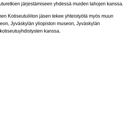
seuturetkien järjestämiseen yhdessä muiden tahojen kanssa.
en Kotiseutuliiton jäsen tekee yhteistyötä myös muun
n, Jyväskylän yliopiston museon, Jyväskylän
kotiseutuyhdistysten kanssa.