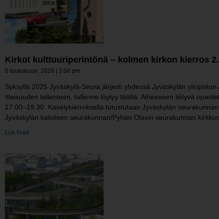
Kirkot kulttuuriperintönä – kolmen kirkon kierros
6 toukokuun, 2026
3:00 pm
Syksyllä 2025 Jyväskylä-Seura järjesti yhdessä Jyväskylän yliopisto
tilaisuuden tallenteen, tallenne löytyy täältä. Aiheeseen liittyvä opas
17.00–19.30. Kävelykierroksella tutustutaan Jyväskylän seurakunna
Jyväskylän katolisen seurakunnan/Pyhän Olavin seurakunnan kirkkoon
Lue lisää