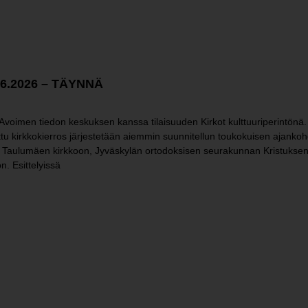
 2.6.2026 – TÄYNNÄ
n Avoimen tiedon keskuksen kanssa tilaisuuden Kirkot kulttuuriperintö
tettu kirkkokierros järjestetään aiemmin suunnitellun toukokuisen ajankoh
n Taulumäen kirkkoon, Jyväskylän ortodoksisen seurakunnan Kristukse
. Esittelyissä