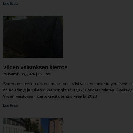
Lue lisää
Viiden veistoksen kierros
28 toukokuun, 2026
4:21 pm
Seura on vuosien aikana toteuttanut viisi veistoshanketta yhteistyössä e
on edistänyt ja tukenut kaupungin sivistys- ja taidetoimintaa. Jyväskylä
Viiden veistoksen kierroksesta tehtiin kesällä 2023
Lue lisää