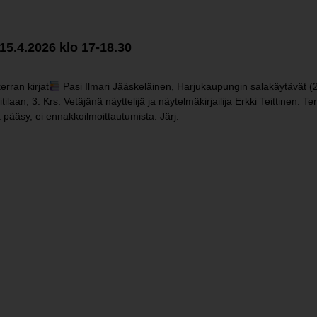
15.4.2026 klo 17-18.30
rran kirjat
Pasi Ilmari Jääskeläinen, Harjukaupungin salakäytävät (
, 3. Krs. Vetäjänä näyttelijä ja näytelmäkirjailija Erkki Teittinen. Te
 pääsy, ei ennakkoilmoittautumista. Järj.