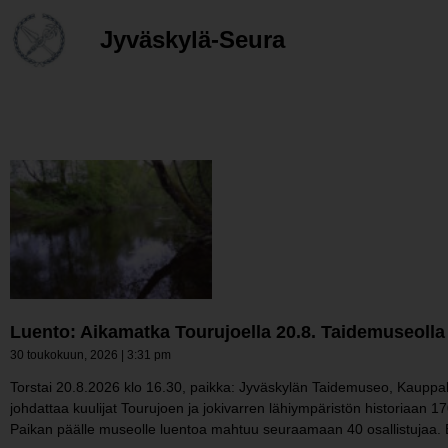
Jyväskylä-Seura
Luento: Aikamatka Tourujoella 20.8. Taidemuseolla
30 toukokuun, 2026
3:31 pm
Torstai 20.8.2026 klo 16.30, paikka: Jyväskylän Taidemuseo, Kauppaka
johdattaa kuulijat Tourujoen ja jokivarren lähiympäristön historiaa
Paikan päälle museolle luentoa mahtuu seuraamaan 40 osallistujaa. 