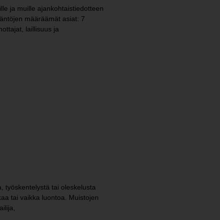
le ja muille ajankohtaistiedotteen
sääntöjen määräämät asiat: 7
ajat, laillisuus ja
 työskentelystä tai oleskelusta
kaa tai vaikka luontoa. Muistojen
lija,