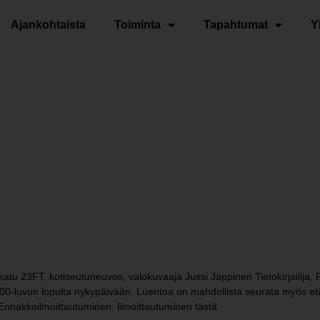
Ajankohtaista
Toiminta
Tapahtumat
Y
tu 23FT, kotiseutuneuvos, valokuvaaja Jussi Jäppinen Tietokirjailija, 
n 1700-luvun lopulta nykypäivään. Luentoa on mahdollista seurata myös 
Ennakkoilmoittautuminen: Ilmoittautuminen tästä