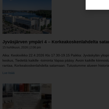
Jyväsjärven ympäri 4 – Korkeakoskenlahdelta sat
15 huhtikuun, 2026
2:06 pm
Aika: Keskiviikko 22.4.2026 Klo 17.30-19.15 Paikka: Jyväskylän yliopis
keskus, Tiedettä kaikille -toiminta Vapaa pääsy. Avoin kaikille kiinnos
rantaa, Korkeakoskenlahdelta satamaan. Tutustumme alueen historiaa
Lue lisää