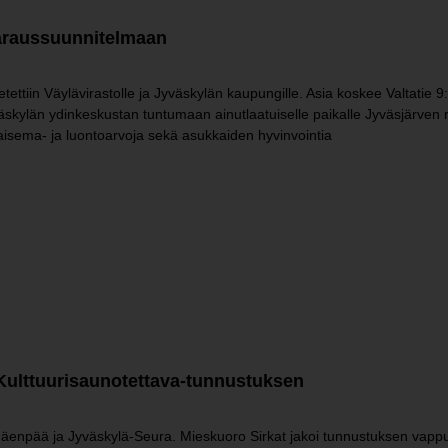
evaraussuunnitelmaan
etettiin Väylävirastolle ja Jyväskylän kaupungille. Asia koskee Valtatie 
skylän ydinkeskustan tuntumaan ainutlaatuiselle paikalle Jyväsjärven
 maisema- ja luontoarvoja sekä asukkaiden hyvinvointia
Kulttuurisaunotettava-​tunnustuksen
äenpää ja Jyväskylä-Seura. Mieskuoro Sirkat jakoi tunnustuksen vapp