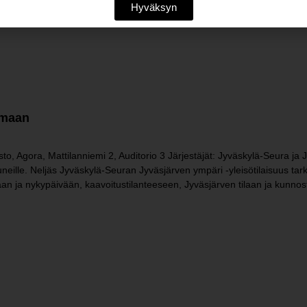
Hyväksyn
amaan
to, Agora, Mattilanniemi 2, Auditorio 3 Järjestäjät: Jyväskylä-Seura ja
tuneille. Neljäs Jyväskylä-Seuran Jyväsjärven ympäri -yleisötilaisuus ta
n ja nykypäivään, kaavoitustilanteeseen, Jyväsjärven tilaan ja kunnos