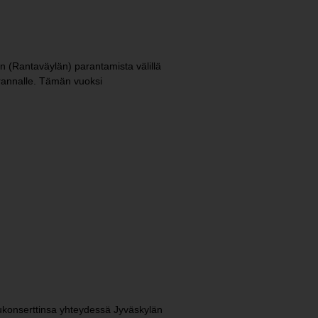
9:n (Rantaväylän) parantamista välillä
 rannalle. Tämän vuoksi
ukonserttinsa yhteydessä Jyväskylän