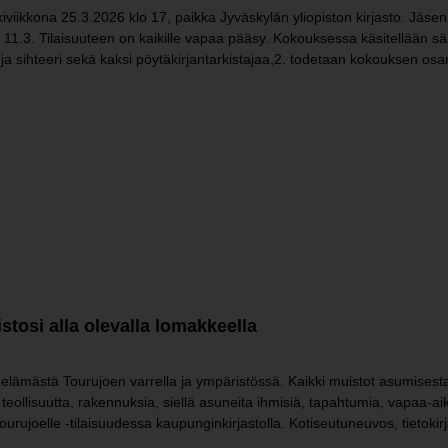
ikkona 25.3.2026 klo 17, paikka Jyväskylän yliopiston kirjasto. Jäsenil
a 11.3. Tilaisuuteen on kaikille vapaa pääsy. Kokouksessa käsitellään 
ihteeri sekä kaksi pöytäkirjantarkistajaa,2. todetaan kokouksen osanott
tosi alla olevalla lomakkeella
lämästä Tourujoen varrella ja ympäristössä. Kaikki muistot asumisesta,
n teollisuutta, rakennuksia, siellä asuneita ihmisiä, tapahtumia, vapaa-ai
joelle -tilaisuudessa kaupunginkirjastolla. Kotiseutuneuvos, tietokirjai