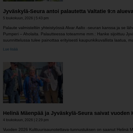
Jyväskylä-Seura antoi palautetta Valtatie 9:n alu
5 toukokuun, 2026
5:43 pm
Palaute valmisteltiin yhteistyössä Alvar Aalto -seuran kanssa ja se läh
Pumperi – Aholaita. Palautteessa toteamme mm.: Hanke sijoittuu Jyvä
suunnittelussa tulee painottaa erityisesti kaupunkikuvallista laatua,
Lue lisää
Helinä Mäenpää ja Jyväskylä-​Seura saivat vuoden 
4 toukokuun, 2026
2:29 pm
Vuoden 2026 Kulttuurisaunotettava-tunnustuksen on saanut Helinä M