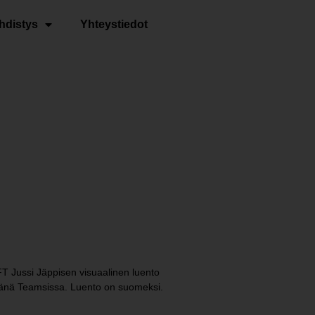
hdistys
Yhteystiedot
FT Jussi Jäppisen visuaalinen luento
etänä Teamsissa. Luento on suomeksi.