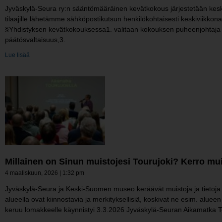
Jyväskylä-Seura ry:n sääntömääräinen kevätkokous järjestetään keskivi
tilaajille lähetämme sähköpostikutsun henkilökohtaisesti keskiviikkon
§Yhdistyksen kevätkokouksessa1. valitaan kokouksen puheenjohtaja ja s
päätösvaltaisuus,3.
Lue lisää
Millainen on Sinun muistojesi Tourujoki? Kerro muis
4 maaliskuun, 2026
1:32 pm
Jyväskylä-Seura ja Keski-Suomen museo keräävät muistoja ja tietoja e
alueella ovat kiinnostavia ja merkityksellisiä, koskivat ne esim. aluee
keruu lomakkeelle käynnistyi 3.3.2026 Jyväskylä-Seuran Aikamatka Touru