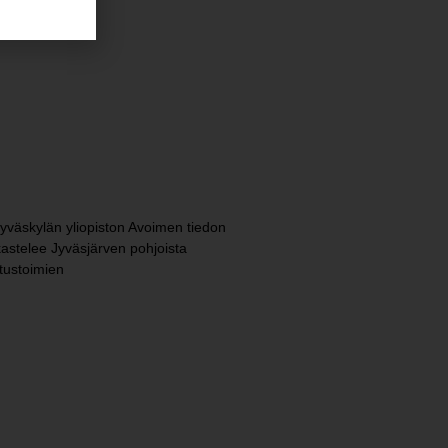
 Jyväskylän yliopiston Avoimen tiedon
rkastelee Jyväsjärven pohjoista
tustoimien