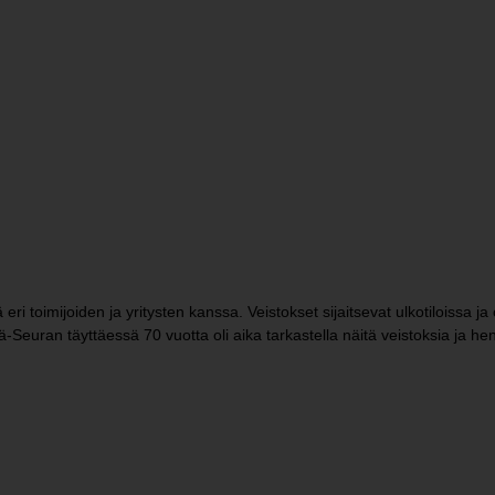
ri toimijoiden ja yritysten kanssa. Veistokset sijaitsevat ulkotiloissa ja
-Seuran täyttäessä 70 vuotta oli aika tarkastella näitä veistoksia ja henki