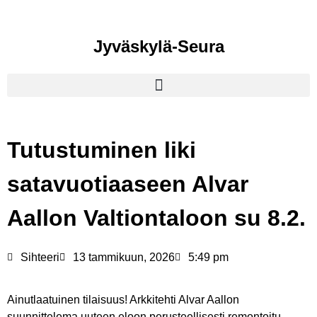
Jyväskylä-Seura
Tutustuminen liki
satavuotiaaseen Alvar
Aallon Valtiontaloon su 8.2.
Sihteeri
13 tammikuun, 2026
5:49 pm
Ainutlaatuinen tilaisuus! Arkkitehti Alvar Aallon
suunnittelema uuteen eloon perusteellisesti remontoitu