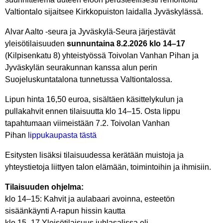
Valtiontalo sijaitsee Kirkkopuiston laidalla Jyväskylässä.
Alvar Aalto -seura ja Jyväskylä-Seura järjestävät
yleisötilaisuuden
sunnuntaina 8.2.2026 klo 14–17
(Kilpisenkatu 8) yhteistyössä Toivolan Vanhan Pihan ja
Jyväskylän seurakunnan kanssa alun perin
Suojeluskuntatalona tunnetussa Valtiontalossa.
Lipun hinta 16,50 euroa, sisältäen käsittelykulun ja
pullakahvit ennen tilaisuutta klo 14–15. Osta lippu
tapahtumaan viimeistään 7.2. Toivolan Vanhan
Pihan
lippukaupasta tästä
Esitysten lisäksi tilaisuudessa kerätään muistoja ja
yhteystietoja liittyen talon elämään, toimintoihin ja ihmisiin.
Tilaisuuden ohjelma:
klo 14–15: Kahvit ja aulabaari avoinna, esteetön
sisäänkäynti A-rapun hissin kautta
klo 15–17 Yleisötilaisuus juhlasalissa eli