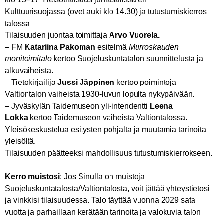
Kulttuurisuojassa (ovet auki klo 14.30) ja tutustumiskierros
talossa
Tilaisuuden juontaa toimittaja
Arvo Vuorela.
– FM
Katariina Pakoman
esitelmä
Murroskauden
monitoimitalo
kertoo Suojeluskuntatalon suunnittelusta ja
alkuvaiheista.
– Tietokirjailija
Jussi Jäppinen
kertoo poimintoja
Valtiontalon vaiheista 1930-luvun lopulta nykypäivään.
– Jyväskylän Taidemuseon yli-intendentti
Leena
Lokka
kertoo Taidemuseon vaiheista Valtiontalossa.
Yleisökeskustelua esitysten pohjalta ja muutamia tarinoita
yleisöltä.
Tilaisuuden päätteeksi mahdollisuus tutustumiskierrokseen.
Kerro muistosi
: Jos Sinulla on muistoja
Suojeluskuntatalosta/Valtiontalosta, voit jättää yhteystietosi
ja vinkkisi tilaisuudessa. Talo täyttää vuonna 2029 sata
vuotta ja parhaillaan kerätään tarinoita ja valokuvia talon