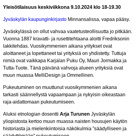
Yleisötilaisuus keskiviikkona 9.10.2024 klo 18-19.30
Jyväskylän kaupunginkirjasto
Minnansalissa, vapaa pääsy.
Jyväskylässä on ollut vahvaa vaatetusteollisuutta jo pitkään.
Vuonna 1887 kravatti- ja rusettitehtaana aloitti Fredriksonin
lakkitehdas. Vuosikymmenien aikana yritykset ovat
aloittaneet ja lopettaneet tai yrityksiä on yhdistetty. Tuttuja
nimiä ovat vaikkapa Karjalan Puku Oy, Mauri Jormakka ja
Tutta-Tuote. Tänä päivänä vahvoja alueen yrityksiä ovat
muun muassa MelliDesign ja Ommellinen.
Pukeutuminen on muuttunut vuosikymmenien aikana
tarkasti säännellystä vapaampaan ja nykyisin oikeastaan
raja-aidattomaan pukeutumiseen.
Aluksi etnologian dosentti
Arja Turunen
Jyväskylän
yliopistosta kertoo muun muassa naisten housujen käytön
historiasta ja mielenkiintoisia näkökulmia ”säädylliseen ja
säädyttömään” pukeutumiseen.