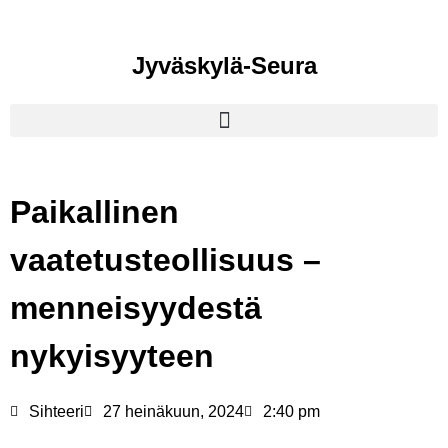
Jyväskylä-Seura
Paikallinen
vaatetusteollisuus –
menneisyydestä
nykyisyyteen
Sihteeri
27 heinäkuun, 2024
2:40 pm