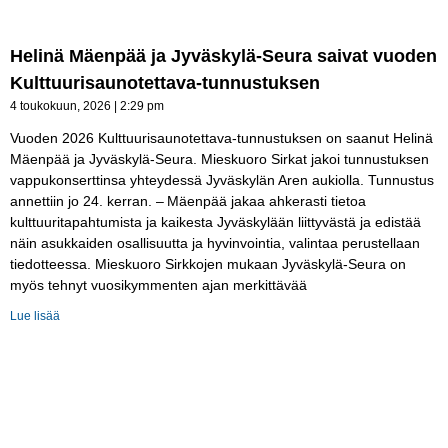
Helinä Mäenpää ja Jyväskylä-​Seura saivat vuoden
Kulttuurisaunotettava-​tunnustuksen
4 toukokuun, 2026
2:29 pm
Vuoden 2026 Kulttuurisaunotettava-tunnustuksen on saanut Helinä
Mäenpää ja Jyväskylä-Seura. Mieskuoro Sirkat jakoi tunnustuksen
vappukonserttinsa yhteydessä Jyväskylän Aren aukiolla. Tunnustus
annettiin jo 24. kerran. – Mäenpää jakaa ahkerasti tietoa
kulttuuritapahtumista ja kaikesta Jyväskylään liittyvästä ja edistää
näin asukkaiden osallisuutta ja hyvinvointia, valintaa perustellaan
tiedotteessa. Mieskuoro Sirkkojen mukaan Jyväskylä-Seura on
myös tehnyt vuosikymmenten ajan merkittävää
Lue lisää