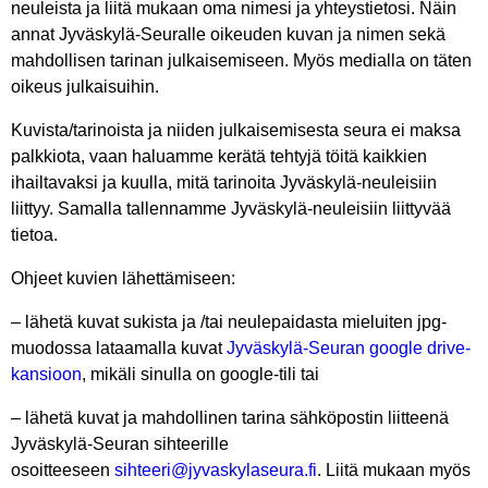
neuleista ja liitä mukaan oma nimesi ja yhteystietosi. Näin
annat Jyväskylä-Seuralle oikeuden kuvan ja nimen sekä
mahdollisen tarinan julkaisemiseen. Myös medialla on täten
oikeus julkaisuihin.
Kuvista/tarinoista ja niiden julkaisemisesta seura ei maksa
palkkiota, vaan haluamme kerätä tehtyjä töitä kaikkien
ihailtavaksi ja kuulla, mitä tarinoita Jyväskylä-neuleisiin
liittyy. Samalla tallennamme Jyväskylä-neuleisiin liittyvää
tietoa.
Ohjeet kuvien lähettämiseen:
– lähetä kuvat sukista ja /tai neulepaidasta mieluiten jpg-
muodossa lataamalla kuvat
Jyväskylä-Seuran google drive-
kansioon
, mikäli sinulla on google-tili tai
– lähetä kuvat ja mahdollinen tarina sähköpostin liitteenä
Jyväskylä-Seuran sihteerille
osoitteeseen
sihteeri@jyvaskylaseura.fi
. Liitä mukaan myös