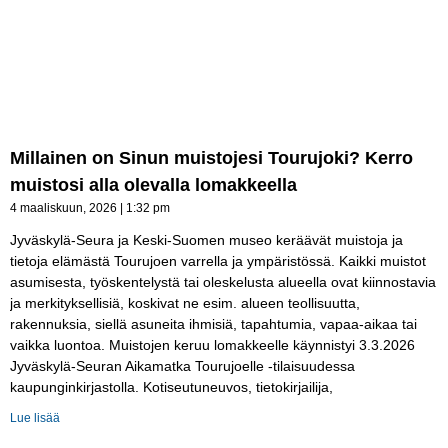
Millainen on Sinun muistojesi Tourujoki? Kerro
muistosi alla olevalla lomakkeella
4 maaliskuun, 2026
1:32 pm
Jyväskylä-Seura ja Keski-Suomen museo keräävät muistoja ja
tietoja elämästä Tourujoen varrella ja ympäristössä. Kaikki muistot
asumisesta, työskentelystä tai oleskelusta alueella ovat kiinnostavia
ja merkityksellisiä, koskivat ne esim. alueen teollisuutta,
rakennuksia, siellä asuneita ihmisiä, tapahtumia, vapaa-aikaa tai
vaikka luontoa. Muistojen keruu lomakkeelle käynnistyi 3.3.2026
Jyväskylä-Seuran Aikamatka Tourujoelle -tilaisuudessa
kaupunginkirjastolla. Kotiseutuneuvos, tietokirjailija,
Lue lisää