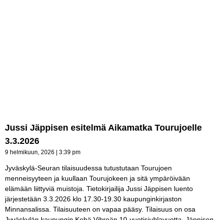
Jussi Jäppisen esitelmä Aikamatka Tourujoelle
3.3.2026
9 helmikuun, 2026
3:39 pm
Jyväskylä-Seuran tilaisuudessa tutustutaan Tourujoen
menneisyyteen ja kuullaan Tourujokeen ja sitä ympäröivään
elämään liittyviä muistoja. Tietokirjailija Jussi Jäppisen luento
järjestetään 3.3.2026 klo 17.30-19.30 kaupunginkirjaston
Minnansalissa. Tilaisuuteen on vapaa pääsy. Tilaisuus on osa
Jyväskylän kaupungin Kehä Vihreän 10-vuotisjuhlavuotta. Jäppisen