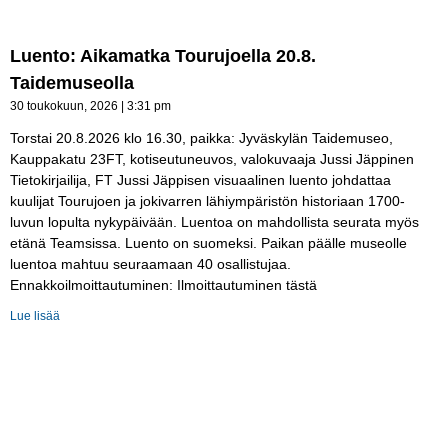
Luento: Aikamatka Tourujoella 20.8.
Taidemuseolla
30 toukokuun, 2026
3:31 pm
Torstai 20.8.2026 klo 16.30, paikka: Jyväskylän Taidemuseo,
Kauppakatu 23FT, kotiseutuneuvos, valokuvaaja Jussi Jäppinen
Tietokirjailija, FT Jussi Jäppisen visuaalinen luento johdattaa
kuulijat Tourujoen ja jokivarren lähiympäristön historiaan 1700-
luvun lopulta nykypäivään. Luentoa on mahdollista seurata myös
etänä Teamsissa. Luento on suomeksi. Paikan päälle museolle
luentoa mahtuu seuraamaan 40 osallistujaa.
Ennakkoilmoittautuminen: Ilmoittautuminen tästä
Lue lisää