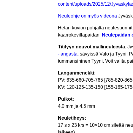
content/uploads/2025/12/Jyvaskyla
Neuleohje on myös videona
Jyväsky
Hetan kuvion pohjalta neulesuunnit
kaarrokevillapaidan.
Neulepaidan o
Titityyn neuvot mallineuleesta
: J
-langasta
, sävyissä Valo ja Tyyni. P
tummansininen Tyyni. Voit valita pai
Langanmenekki:
PV: 635-660-705-765 [785-820-865
KV: 120-125-135-150 [155-165-175
Puikot:
4.0 mm ja 4.5 mm
Neuletiheys:
17 s x 23 krs = 10×10 cm sileää neul
jälkeen).