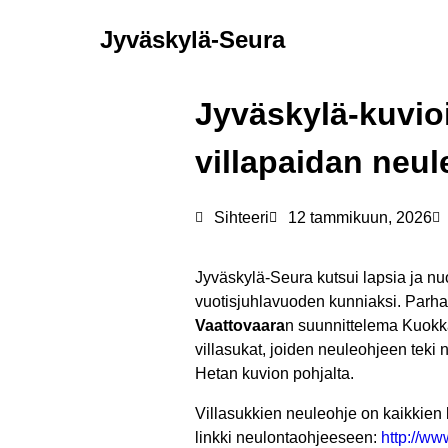
Jyväskylä-Seura
Jyväskylä-kuvio
villapaidan neul
Sihteeri
12 tammikuun, 2026
Jyväskylä-Seura kutsui lapsia ja nu
vuotisjuhlavuoden kunniaksi. Parha
Vaattovaara
n suunnittelema Kuokkal
villasukat, joiden neuleohjeen teki 
Hetan kuvion pohjalta.
Villasukkien neuleohje on kaikkien 
linkki neulontaohjeeseen:
http://ww