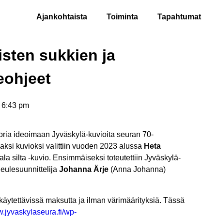
Ajankohtaista
Toiminta
Tapahtumat
isten sukkien ja
eohjeet
6:43 pm
oria ideoimaan Jyväskylä-kuvioita seuran 70-
aksi kuvioksi valittiin vuoden 2023 alussa
Heta
a silta -kuvio. Ensimmäiseksi toteutettiin Jyväskylä-
neulesuunnittelija
Johanna Ärje
(Anna Johanna)
käytettävissä maksutta ja ilman värimäärityksiä. Tässä
w.jyvaskylaseura.fi/wp-