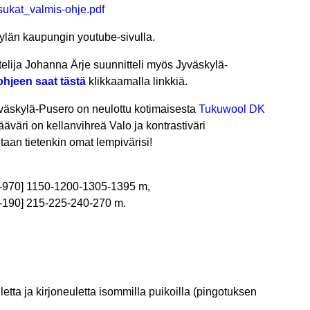
sukat_valmis-ohje.pdf
län kaupungin youtube-sivulla.
telija Johanna Ärje
suunnitteli myös Jyväskylä-
hjeen saat tästä
klikkaamalla linkkiä.
yväskylä-Pusero on neulottu kotimaisesta
Tukuwool DK
ääväri on kellanvihreä Valo ja kontrastiväri
taan tietenkin omat lempivärisi!
-970] 1150-1200-1305-1395 m,
-190] 215-225-240-270 m.
etta ja kirjoneuletta isommilla puikoilla (pingotuksen