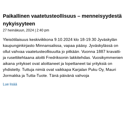
Paikallinen vaatetusteollisuus – menneisyydestä
nykyisyyteen
27 heinäkuun, 2024
2:40 pm
Yleisötilaisuus keskiviikkona 9.10.2024 klo 18-19.30 Jyväskylän
kaupunginkirjasto Minnansalissa, vapaa pääsy. Jyväskylässä on
ollut vahvaa vaatetusteollisuutta jo pitkään. Vuonna 1887 kravatti-
ja rusettitehtaana aloitti Fredriksonin lakkitehdas. Vuosikymmenien
aikana yritykset ovat aloittaneet ja lopettaneet tai yrityksiä on
yhdistetty. Tuttuja nimiä ovat vaikkapa Karjalan Puku Oy, Mauri
Jormakka ja Tutta-Tuote. Tänä päivänä vahvoja
Lue lisää