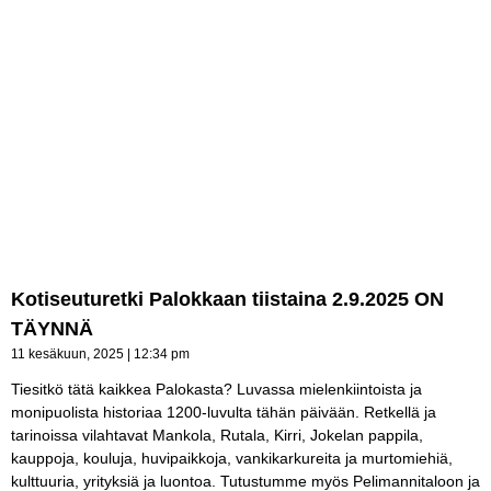
Kotiseuturetki Palokkaan tiistaina 2.9.2025 ON
TÄYNNÄ
11 kesäkuun, 2025
12:34 pm
Tiesitkö tätä kaikkea Palokasta? Luvassa mielenkiintoista ja
monipuolista historiaa 1200-luvulta tähän päivään. Retkellä ja
tarinoissa vilahtavat Mankola, Rutala, Kirri, Jokelan pappila,
kauppoja, kouluja, huvipaikkoja, vankikarkureita ja murtomiehiä,
kulttuuria, yrityksiä ja luontoa. Tutustumme myös Pelimannitaloon ja