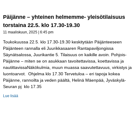
Päijänne – yhteinen helmemme- yleisötilaisuus
torstaina 22.5. klo 17.30-19.30
11 maaliskuun, 2025
6:45 pm
Toukokuussa 22.5. klo 17.30-19.30 keskitytään Päijänteeseen
Päijänteen rannalla eli Juurikkasaaren Rantapaviljongissa
Säynätsalossa, Juurikantie 5. Tilaisuus on kaikille avoin. Pohjois-
Päijänne – miten se on asukkaan tavoitettavissa, koettavissa ja
nautittavissaNäkökulmia, muun muassa saavutettavuus, virkistys ja
luontoarvot. Ohjelma klo 17.30 Tervetuloa – eri tapoja kokea
Päijänne, rannoilta ja veden päältä, Helinä Mäenpää, Jyväskylä-
Seuran pj klo 17.35
Lue lisää