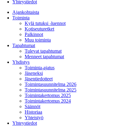
Yhteystiedot
Ajankohtaista
Toiminta
Kylä tutuksi -luennot
Kotiseuturetket
Palkinnot
Muu toiminta
Tapahtumat
Tulevat tapahtumat
Menneet tapahtumat
Yhdistys
Toiminta-ajatus
Jäseneksi
Jäsentiedotteet
Toimintasuunnitelma 2026
Toimintasuunnitelma 2025
Toimintakertomus 2025
Toimintakertomus 2024
Säännöt
Historiaa
Yhteistyö
Yhteystiedot