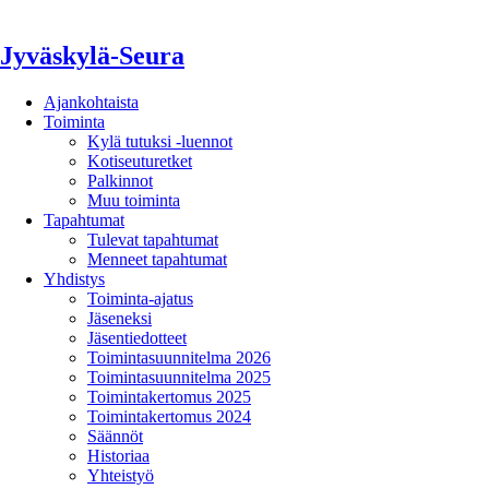
Jyväskylä-Seura
Ajankohtaista
Toiminta
Kylä tutuksi -luennot
Kotiseuturetket
Palkinnot
Muu toiminta
Tapahtumat
Tulevat tapahtumat
Menneet tapahtumat
Yhdistys
Toiminta-ajatus
Jäseneksi
Jäsentiedotteet
Toimintasuunnitelma 2026
Toimintasuunnitelma 2025
Toimintakertomus 2025
Toimintakertomus 2024
Säännöt
Historiaa
Yhteistyö