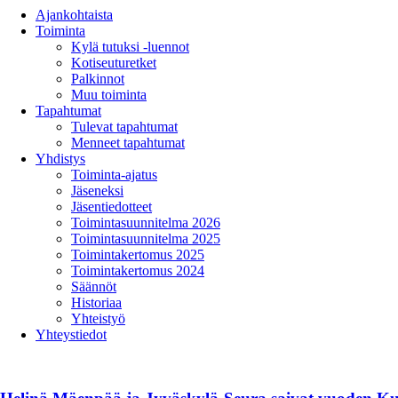
Ajankohtaista
Toiminta
Kylä tutuksi -luennot
Kotiseuturetket
Palkinnot
Muu toiminta
Tapahtumat
Tulevat tapahtumat
Menneet tapahtumat
Yhdistys
Toiminta-ajatus
Jäseneksi
Jäsentiedotteet
Toimintasuunnitelma 2026
Toimintasuunnitelma 2025
Toimintakertomus 2025
Toimintakertomus 2024
Säännöt
Historiaa
Yhteistyö
Yhteystiedot