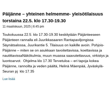
Päijänne – yhteinen helmemme- yleisötilaisuus
torstaina 22.5. klo 17.30-19.30
11 maaliskuun, 2025
6:45 pm
Toukokuussa 22.5. klo 17.30-19.30 keskitytään Päijänteeseen
Päijänteen rannalla eli Juurikkasaaren Rantapaviljongissa
Säynätsalossa, Juurikantie 5. Tilaisuus on kaikille avoin. Pohjois-
Päijänne – miten se on asukkaan tavoitettavissa, koettavissa ja
nautittavissaNäkökulmia, muun muassa saavutettavuus, virkistys ja
luontoarvot. Ohjelma klo 17.30 Tervetuloa – eri tapoja kokea
Päijänne, rannoilta ja veden päältä, Helinä Mäenpää, Jyväskylä-
Seuran pj klo 17.35
Lue lisää