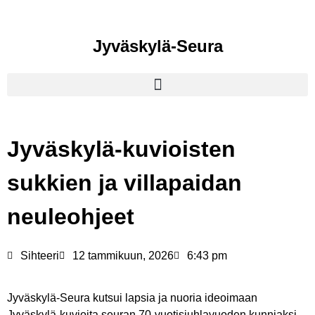
Jyväskylä-Seura
Jyväskylä-kuvioisten
sukkien ja villapaidan
neuleohjeet
Sihteeri
12 tammikuun, 2026
6:43 pm
Jyväskylä-Seura kutsui lapsia ja nuoria ideoimaan
Jyväskylä-kuvioita seuran 70-vuotisjuhlavuoden kunniaksi.