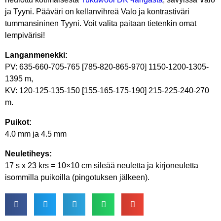
ja Tyyni. Pääväri on kellanvihreä Valo ja kontrastiväri
tummansininen Tyyni. Voit valita paitaan tietenkin omat
lempivärisi!
Langanmenekki:
PV: 635-660-705-765 [785-820-865-970] 1150-1200-1305-
1395 m,
KV: 120-125-135-150 [155-165-175-190] 215-225-240-270
m.
Puikot:
4.0 mm ja 4.5 mm
Neuletiheys:
17 s x 23 krs = 10×10 cm sileää neuletta ja kirjoneuletta
isommilla puikoilla (pingotuksen jälkeen).