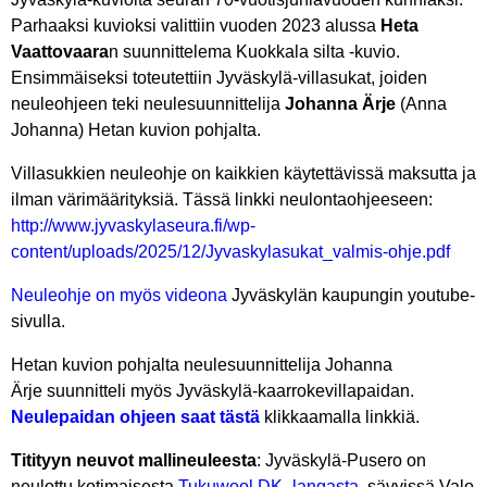
Parhaaksi kuvioksi valittiin vuoden 2023 alussa
Heta
Vaattovaara
n suunnittelema Kuokkala silta -kuvio.
Ensimmäiseksi toteutettiin Jyväskylä-villasukat, joiden
neuleohjeen teki neulesuunnittelija
Johanna Ärje
(Anna
Johanna) Hetan kuvion pohjalta.
Villasukkien neuleohje on kaikkien käytettävissä maksutta ja
ilman värimäärityksiä. Tässä linkki neulontaohjeeseen:
http://www.jyvaskylaseura.fi/wp-
content/uploads/2025/12/Jyvaskylasukat_valmis-ohje.pdf
Neuleohje on myös videona
Jyväskylän kaupungin youtube-
sivulla.
Hetan kuvion pohjalta neulesuunnittelija Johanna
Ärje
suunnitteli myös Jyväskylä-kaarrokevillapaidan.
Neulepaidan ohjeen saat tästä
klikkaamalla linkkiä.
Titityyn neuvot mallineuleesta
: Jyväskylä-Pusero on
neulottu kotimaisesta
Tukuwool DK -langasta
, sävyissä Valo