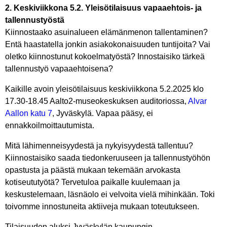
2. Keskiviikkona 5.2. Yleisötilaisuus vapaaehtois- ja
tallennustyöstä
Kiinnostaako asuinalueen elämänmenon tallentaminen?
Entä haastatella jonkin asiakokonaisuuden tuntijoita? Vai
oletko kiinnostunut kokoelmatyöstä? Innostaisiko tärkeä
tallennustyö vapaaehtoisena?
Kaikille avoin yleisötilaisuus keskiviikkona 5.2.2025 klo
17.30-18.45 Aalto2-museokeskuksen auditoriossa,
Alvar
Aallon katu 7
, Jyväskylä. Vapaa pääsy, ei
ennakkoilmoittautumista.
Mitä lähimenneisyydestä ja nykyisyydestä tallentuu?
Kiinnostaisiko saada tiedonkeruuseen ja tallennustyöhön
opastusta ja päästä mukaan tekemään arvokasta
kotiseututyötä? Tervetuloa paikalle kuulemaan ja
keskustelemaan, läsnäolo ei velvoita vielä mihinkään. Toki
toivomme innostuneita aktiiveja mukaan toteutukseen.
Tilaisuuden aluksi Jyväskylän kaupungin