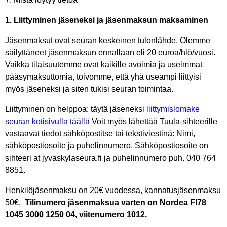
1. Liittyminen jäseneksi ja jäsenmaksun maksaminen
Jäsenmaksut ovat seuran keskeinen tulonlähde. Olemme
säilyttäneet jäsenmaksun ennallaan eli 20 euroa/hlö/vuosi.
Vaikka tilaisuutemme ovat kaikille avoimia ja useimmat
pääsymaksuttomia, toivomme, että yhä useampi liittyisi
myös jäseneksi ja siten tukisi seuran toimintaa.
Liittyminen on helppoa: täytä jäseneksi
liittymislomake
seuran kotisivulla täällä
Voit myös lähettää Tuula-sihteerille
vastaavat tiedot sähköpostitse tai tekstiviestinä: Nimi,
sähköpostiosoite ja puhelinnumero. Sähköpostiosoite on
sihteeri at jyvaskylaseura.fi ja puhelinnumero puh. 040 764
8851.
Henkilöjäsenmaksu on 20€ vuodessa, kannatusjäsenmaksu
50€.
Tilinumero jäsenmaksua varten on Nordea FI78
1045 3000 1250 04, viitenumero 1012.