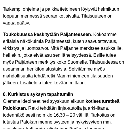
Tarkempi ohjelma ja paikka tietoineen löytyvät helmikuun
loppuun mennessä seuran kotisivulta. Tilaisuuteen on
vapaa pääsy.
Toukokuussa keskitytään Päijänteeseen
. Kokoamme
erilaisia näkökulmia Päijänteestä, kuten saavutettavuus,
virkistys ja luontoarvot. Mitä Päijänne merkitsee asukkaille,
heillekin, jotka eivät asu sen läheisyydessä. Esille tulee
myös Päijänteen merkitys koko Suomelle. Tilaisuudessa on
useamman henkilön alustuksia. Selvitämme myös
mahdollisuutta tehdä retki Mämminiemeen tilaisuuden
jälkeen. Lisätietoja tulee kevään mittaan.
6. Kurkistus syksyn tapahtumiin
Olemme ideoineet heti syyskuun alkuun
kotiseuturetkeä
Palokkaan
. Retki tehdään linja-autolla ja arki-iltana,
todennäköisesti noin klo 16.30 – 20 välillä. Tarkoitus on
tutustua Palokan menneisyyteen ja nykyisyyteen mm.
asutuksen, kulttuurin, elinkeinoelämän ja luonnon