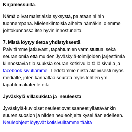
Kirjamessuilta
.
Nämä olivat maistiaisia syksystä, palataan niihin
tuonnempana. Mielenkiintoisia aiheita nämäkin, olemme
johtokunnassa itse hyvin innostuneita.
7. Mistä löytyy tietoa yhdistyksestä
Päivitämme jatkuvasti, tapahtumien varmistuttua, sekä
seuran omia että muiden Jyväskylä-toimijoiden järjestämiä
kiinnostavia tilaisuuksia seuran kotisivulla tällä sivulla ja
facebook-sivullamme
. Tiedotamme niistä aktiivisesti myös
medialle, joten kannattaa seurata myös lehtien ym.
tapahtumakalentereita.
Jyväskylä-villasukista ja -neuleesta
Jyväskylä-kuvioiset neuleet ovat saaneet yllättävänkin
suuren suosion ja niiden neuleohjeita kysellään edelleen.
Neuleohjeet löytyvät kotisivuiltamme täältä