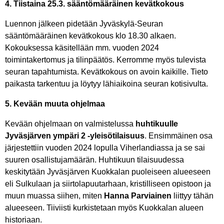
4. Tiistaina 25.3. sääntömääräinen kevätkokous
Luennon jälkeen pidetään Jyväskylä-Seuran
sääntömääräinen kevätkokous klo 18.30 alkaen.
Kokouksessa käsitellään mm. vuoden 2024
toimintakertomus ja tilinpäätös. Kerromme myös tulevista
seuran tapahtumista. Kevätkokous on avoin kaikille. Tieto
paikasta tarkentuu ja löytyy lähiaikoina seuran kotisivulta.
5. Kevään muuta ohjelmaa
Kevään ohjelmaan on valmistelussa
huhtikuulle
Jyväsjärven ympäri 2 -yleisötilaisuus
. Ensimmäinen osa
järjestettiin vuoden 2024 lopulla Viherlandiassa ja se sai
suuren osallistujamäärän. Huhtikuun tilaisuudessa
keskitytään Jyväsjärven Kuokkalan puoleiseen alueeseen
eli Sulkulaan ja siirtolapuutarhaan, kristilliseen opistoon ja
muun muassa siihen, miten
Hanna Parviainen
liittyy tähän
alueeseen. Tiiviisti kurkistetaan myös Kuokkalan alueen
historiaan.