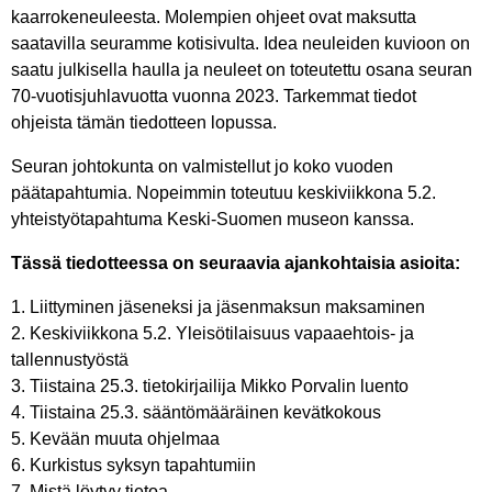
kaarrokeneuleesta. Molempien ohjeet ovat maksutta
saatavilla seuramme kotisivulta. Idea neuleiden kuvioon on
saatu julkisella haulla ja neuleet on toteutettu osana seuran
70-vuotisjuhlavuotta vuonna 2023. Tarkemmat tiedot
ohjeista tämän tiedotteen lopussa.
Seuran johtokunta on valmistellut jo koko vuoden
päätapahtumia. Nopeimmin toteutuu keskiviikkona 5.2.
yhteistyötapahtuma Keski-Suomen museon kanssa.
Tässä tiedotteessa on seuraavia ajankohtaisia asioita:
1. Liittyminen jäseneksi ja jäsenmaksun maksaminen
2. Keskiviikkona 5.2. Yleisötilaisuus vapaaehtois- ja
tallennustyöstä
3. Tiistaina 25.3. tietokirjailija Mikko Porvalin luento
4. Tiistaina 25.3. sääntömääräinen kevätkokous
5. Kevään muuta ohjelmaa
6. Kurkistus syksyn tapahtumiin
7. Mistä löytyy tietoa