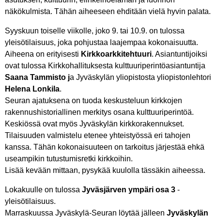
näkökulmista. Tähän aiheeseen ehditään vielä hyvin palata.
Syyskuun toiselle viikolle, joko 9. tai 10.9. on tulossa
yleisötilaisuus, joka pohjustaa laajempaa kokonaisuutta.
Aiheena on erityisesti
Kirkkoarkkitehtuuri
. Asiantuntijoiksi
ovat tulossa Kirkkohallituksesta kulttuuriperintöasiantuntija
Saana Tammisto j
a Jyväskylän yliopistosta yliopistonlehtori
Helena Lonkila
.
Seuran ajatuksena on tuoda keskusteluun kirkkojen
rakennushistoriallinen merkitys osana kulttuuriperintöä.
Keskiössä ovat myös Jyväskylän kirkkorakennukset.
Tilaisuuden valmistelu etenee yhteistyössä eri tahojen
kanssa. Tähän kokonaisuuteen on tarkoitus järjestää ehkä
useampikin tutustumisretki kirkkoihin.
Lisää kevään mittaan, pysykää kuulolla tässäkin aiheessa.
Lokakuulle on tulossa
Jyväsjärven ympäri osa 3
-
yleisötilaisuus.
Marraskuussa Jyväskylä-Seuran löytää jälleen
Jyväskylän