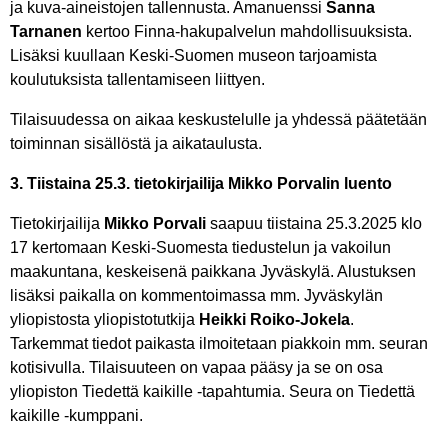
ja kuva-aineistojen tallennusta. Amanuenssi
Sanna
Tarnanen
kertoo Finna-hakupalvelun mahdollisuuksista.
Lisäksi kuullaan Keski-Suomen museon tarjoamista
koulutuksista tallentamiseen liittyen.
Tilaisuudessa on aikaa keskustelulle ja yhdessä päätetään
toiminnan sisällöstä ja aikataulusta.
3. Tiistaina 25.3. tietokirjailija Mikko Porvalin luento
Tietokirjailija
Mikko Porvali
saapuu tiistaina 25.3.2025 klo
17 kertomaan Keski-Suomesta tiedustelun ja vakoilun
maakuntana, keskeisenä paikkana Jyväskylä. Alustuksen
lisäksi paikalla on kommentoimassa mm. Jyväskylän
yliopistosta yliopistotutkija
Heikki Roiko-Jokela
.
Tarkemmat tiedot paikasta ilmoitetaan piakkoin mm. seuran
kotisivulla. Tilaisuuteen on vapaa pääsy ja se on osa
yliopiston Tiedettä kaikille -tapahtumia. Seura on Tiedettä
kaikille -kumppani.