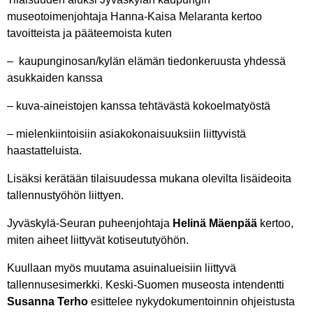
museotoimenjohtaja Hanna-Kaisa Melaranta kertoo
tavoitteista ja pääteemoista kuten
– kaupunginosan/kylän elämän tiedonkeruusta yhdessä
asukkaiden kanssa
– kuva-aineistojen kanssa tehtävästä kokoelmatyöstä
– mielenkiintoisiin asiakokonaisuuksiin liittyvistä
haastatteluista.
Lisäksi kerätään tilaisuudessa mukana olevilta lisäideoita
tallennustyöhön liittyen.
Jyväskylä-Seuran puheenjohtaja
Helinä Mäenpää
kertoo,
miten aiheet liittyvät kotiseututyöhön.
Kuullaan myös muutama asuinalueisiin liittyvä
tallennusesimerkki. Keski-Suomen museosta intendentti
Susanna Terho
esittelee nykydokumentoinnin ohjeistusta