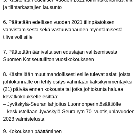
ja tilintarkastajien lausunto
6. Päätetään edellisen vuoden 2021 tilinpäätöksen
vahvistamisesta sekä vastuuvapauden myöntämisestä
tilivelvollisille
7. Päätetään äänivaltaisen edustajan valitsemisesta
Suomen Kotiseutuliiton vuosikokoukseen
8. Käsitellään muut mahdollisesti esille tulevat asiat, joista
johtokunnalle on tehty esitys vähintään kaksikymmentäyksi
(21) päivää ennen kokousta tai jotka johtokunta haluaa
kevätkokoukselle esittää:
– Jyväskylä-Seuran lahjoitus Luonnonperintösäätiölle
– keskustellaan Jyväskylä-Seura ry:n 70- vuotisjuhlavuoden
2023 valmistelusta
9. Kokouksen päättäminen