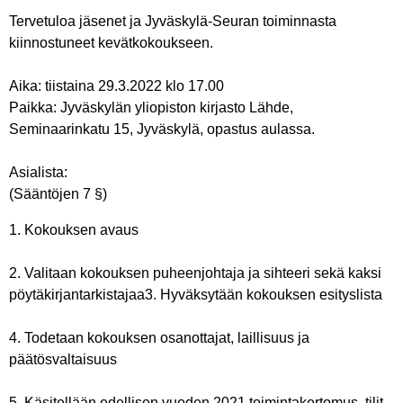
Tervetuloa jäsenet ja Jyväskylä-Seuran toiminnasta
kiinnostuneet kevätkokoukseen.
Aika: tiistaina 29.3.2022 klo 17.00
Paikka: Jyväskylän yliopiston kirjasto Lähde,
Seminaarinkatu 15, Jyväskylä, opastus aulassa.
Asialista:
(Sääntöjen 7 §)
1. Kokouksen avaus
2. Valitaan kokouksen puheenjohtaja ja sihteeri sekä kaksi
pöytäkirjantarkistajaa3. Hyväksytään kokouksen esityslista
4. Todetaan kokouksen osanottajat, laillisuus ja
päätösvaltaisuus
5. Käsitellään edellisen vuoden 2021 toimintakertomus, tilit