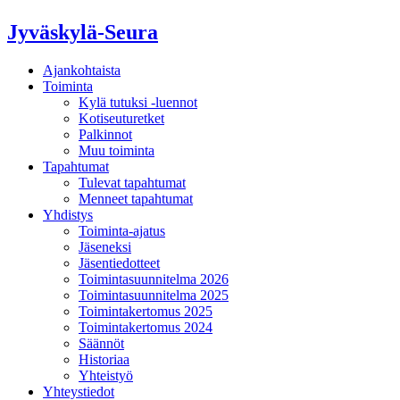
Jyväskylä-Seura
Ajankohtaista
Toiminta
Kylä tutuksi -luennot
Kotiseuturetket
Palkinnot
Muu toiminta
Tapahtumat
Tulevat tapahtumat
Menneet tapahtumat
Yhdistys
Toiminta-ajatus
Jäseneksi
Jäsentiedotteet
Toimintasuunnitelma 2026
Toimintasuunnitelma 2025
Toimintakertomus 2025
Toimintakertomus 2024
Säännöt
Historiaa
Yhteistyö
Yhteystiedot