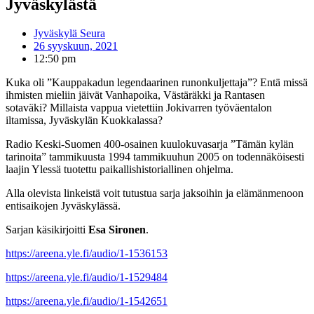
Jyväskylästä
Jyväskylä Seura
26 syyskuun, 2021
12:50 pm
Kuka oli ”Kauppakadun legendaarinen runonkuljettaja”? Entä missä
ihmisten mieliin jäivät Vanhapoika, Västäräkki ja Rantasen
sotaväki? Millaista vappua vietettiin Jokivarren työväentalon
iltamissa, Jyväskylän Kuokkalassa?
Radio Keski-Suomen 400-osainen kuulokuvasarja ”Tämän kylän
tarinoita” tammikuusta 1994 tammikuuhun 2005 on todennäköisesti
laajin Ylessä tuotettu paikallishistoriallinen ohjelma.
Alla olevista linkeistä voit tutustua sarja jaksoihin ja elämänmenoon
entisaikojen Jyväskylässä.
Sarjan käsikirjoitti
Esa Sironen
.
https://areena.yle.fi/audio/1-1536153
https://areena.yle.fi/audio/1-1529484
https://areena.yle.fi/audio/1-1542651