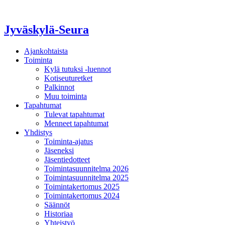
Jyväskylä-Seura
Ajankohtaista
Toiminta
Kylä tutuksi -luennot
Kotiseuturetket
Palkinnot
Muu toiminta
Tapahtumat
Tulevat tapahtumat
Menneet tapahtumat
Yhdistys
Toiminta-ajatus
Jäseneksi
Jäsentiedotteet
Toimintasuunnitelma 2026
Toimintasuunnitelma 2025
Toimintakertomus 2025
Toimintakertomus 2024
Säännöt
Historiaa
Yhteistyö