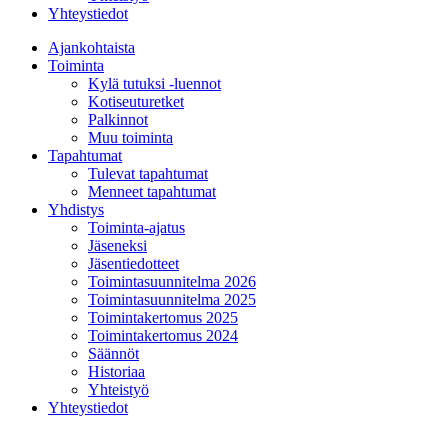
Yhteystiedot
Ajankohtaista
Toiminta
Kylä tutuksi -luennot
Kotiseuturetket
Palkinnot
Muu toiminta
Tapahtumat
Tulevat tapahtumat
Menneet tapahtumat
Yhdistys
Toiminta-ajatus
Jäseneksi
Jäsentiedotteet
Toimintasuunnitelma 2026
Toimintasuunnitelma 2025
Toimintakertomus 2025
Toimintakertomus 2024
Säännöt
Historiaa
Yhteistyö
Yhteystiedot