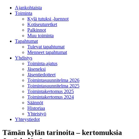
Ajankohtaista
Toiminta
Kylä tutuksi -luennot
Kotiseuturetket
Palkinnot
Muu toiminta
Tapahtumat
Tulevat tapahtumat
Menneet tapahtumat
Yhdistys
Toiminta-ajatus
Jäseneksi
Jäsentiedotteet
Toimintasuunnitelma 2026
Toimintasuunnitelma 2025
Toimintakertomus 2025
Toimintakertomus 2024
Säännöt
Historiaa
Yhteistyö
Yhteystiedot
Tämän kylän tarinoita – kertomuksia